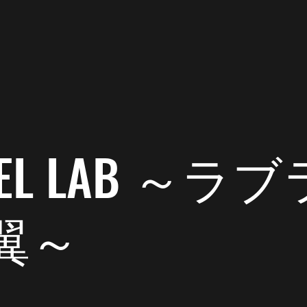
2020年6月17日
読了時間: 1分
は家の寝室。リビング犬舎のラブ翼は目の届く室内にい
 DEL LAB ～
翼～