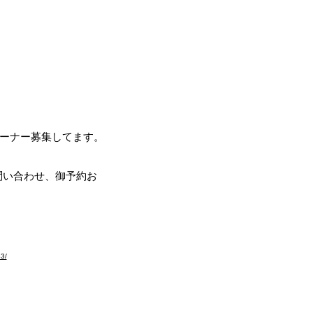
ブラドールの翼～
ール
リーバー専門ブリーダー
オーナー募集してます。
。問い合わせ、御予約お
お願いします。
83/