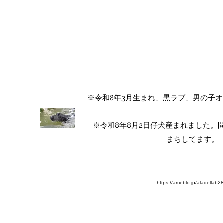
ALA DEL LABRADOR ～ラ
アラ・デル・ラブラド
チャンピオン犬血統 ラブラドールレト
​※令和8年3月生まれ、黒ラブ、男の子
​※令和8年8月2日仔犬産まれました
まちしてます。​
※ブログ移動しました。よろしく
https://ameblo.jp/aladellab2