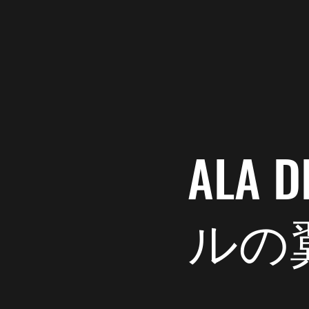
Ala del Labrador
寝床
パピーちゃんの部屋
ALA
ルの