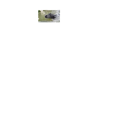
ALA DEL LABRADOR ～ラ
ブラドールの翼～
アラ・デル・ラブラドール
チャンピオン犬血統 ラブラドー
ルレトリーバー専門ブリーダー
​※令和8年3月生まれ、黒ラブ、
男の子オーナー募集してます。
​※令和8年8月2日仔犬産まれま
した。問い合わせ、御予約お
まちしてます。​