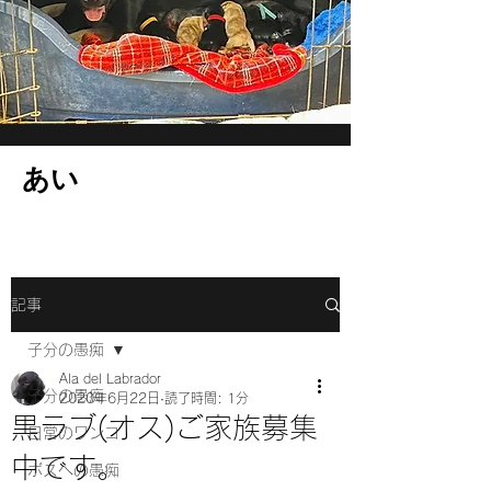
​あい
記事
子分の愚痴
Ala del Labrador
子分の愚痴
2020年6月22日
読了時間: 1分
黒ラブ(オス)ご家族募集
日常のワンコ
中です。
ボスへの愚痴