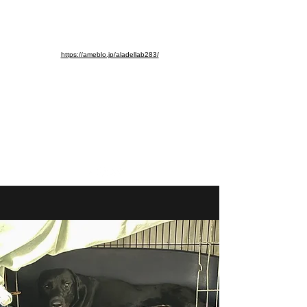
※ブログ移動しました。よろし
くお願いします。
https://ameblo.jp/aladellab283/
aladellab283@ab.auone-net.jp