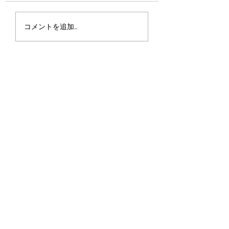
マイクロチップ
フィールドタイプ仔犬
コメントを追加…
産まれました。