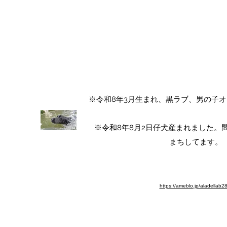
ALA DEL LABRADOR ～ラ
アラ・デル・ラブラド
チャンピオン犬血統 ラブラドールレト
​※令和8年3月生まれ、黒ラブ、男の子
​※令和8年8月2日仔犬産まれました
まちしてます。​
※ブログ移動しました。よろしく
https://ameblo.jp/aladellab2