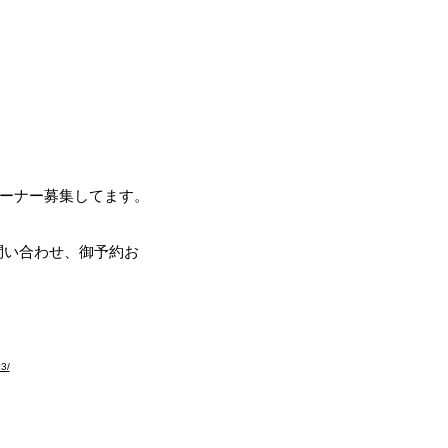
ブラドールの翼～
ール
リーバー専門ブリーダー
オーナー募集してます。
。問い合わせ、御予約お
お願いします。
83/