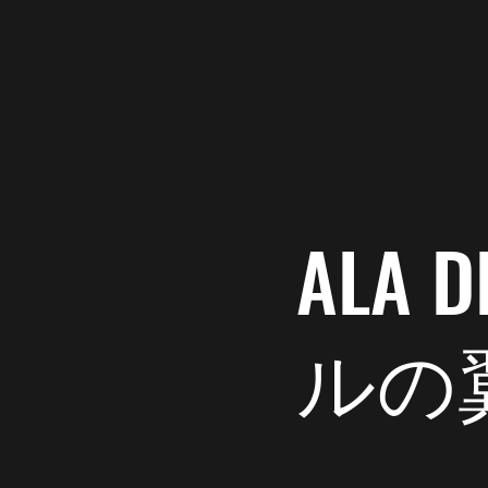
ラブ翼
1月29日
読
車買った
こんにちは、ラブ翼
ALA
ブログ更新しました
ボスに内緒で車買っ
ルの
誰がチクったか捜査