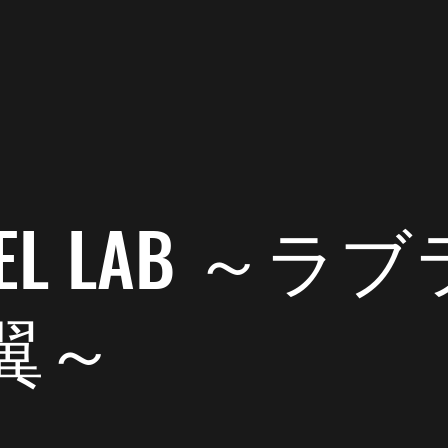
了時間: 1分
のバレた。
🪽です。
 DEL LAB ～
。
たのが？何故か？バレました。
翼～
中。タクちゃんか？近所の人だと思うけどね。