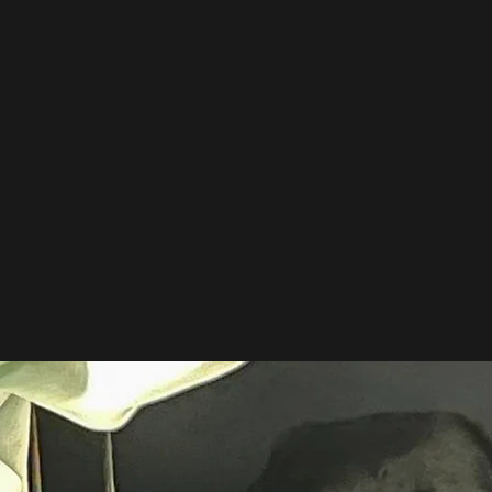
犬らしく
今晩は、ラブ翼です
注文が多くて困って
そら君の名前が決定
がいました。名前に
現在3キロこえてき