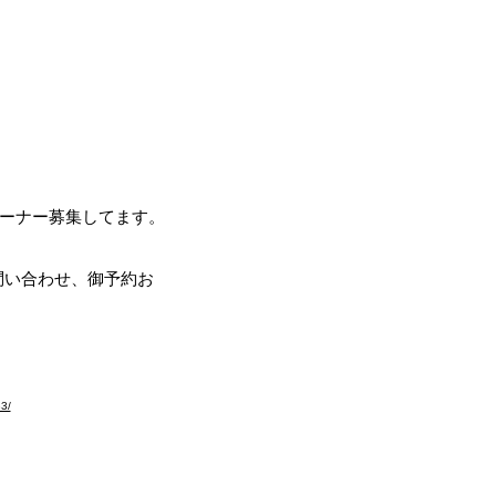
ブラドールの翼～
ール
リーバー専門ブリーダー
オーナー募集してます。
。問い合わせ、御予約お
お願いします。
83/