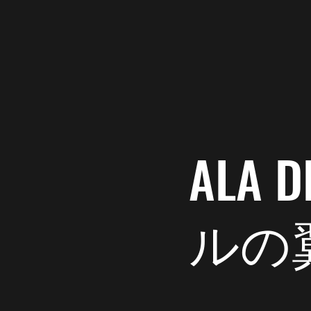
ALA
ルの
Ala del Labrador