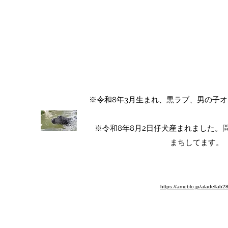
ALA DEL LABRADOR ～ラ
アラ・デル・ラブラド
チャンピオン犬血統 ラブラドールレト
​※令和8年3月生まれ、黒ラブ、男の子
​※令和8年8月2日仔犬産まれました
まちしてます。​
※ブログ移動しました。よろしく
https://ameblo.jp/aladellab2