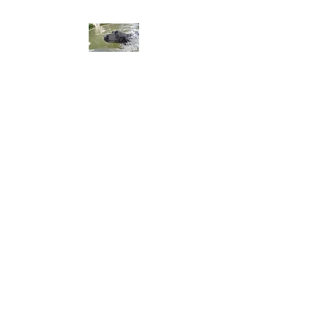
ALA DEL LABRADOR ～ラ
ブラドールの翼～
アラ・デル・ラブラドール
チャンピオン犬血統 ラブラドー
ルレトリーバー専門ブリーダー
​※令和8年3月生まれ、黒ラブ、
男の子オーナー募集してます。
​※令和8年8月2日仔犬産まれま
した。問い合わせ、御予約お
まちしてます。​