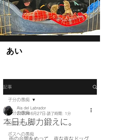
​あい
記事
子分の愚痴
Ala del Labrador
子分の愚痴
2020年6月27日
読了時間: 1分
本日も脚力鍛えに。
日常のワンコ
ボスへの愚痴
雨の合間をぬって、夜な夜なドッグ