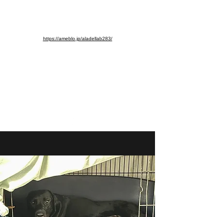
※ブログ移動しました。よろし
くお願いします。
https://ameblo.jp/aladellab283/
aladellab283@ab.auone-net.jp