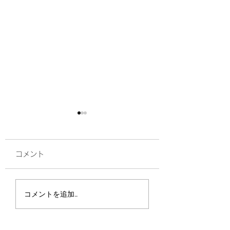
コメント
ボス再び入院
マイクロチップ
コメントを追加…