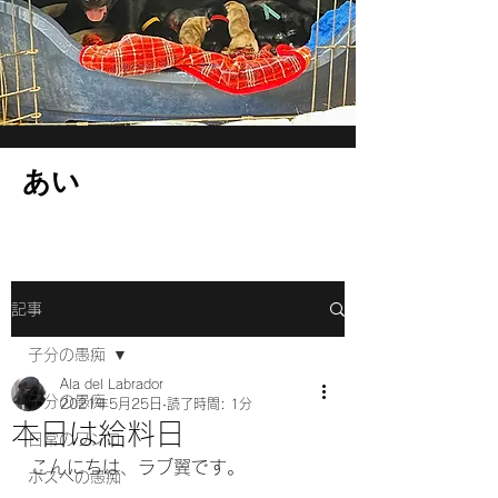
​あい
記事
子分の愚痴
Ala del Labrador
子分の愚痴
2021年5月25日
読了時間: 1分
本日は給料日
日常のワンコ
こんにちは、ラブ翼です。
ボスへの愚痴