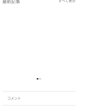
すべて表示
最新記事
コメント
ボス再び入院
マイクロチップ