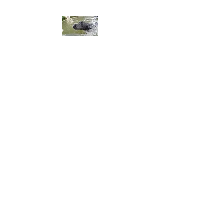
ALA DEL LABRADOR ～ラ
ブラドールの翼～
アラ・デル・ラブラドール
チャンピオン犬血統 ラブラドー
ルレトリーバー専門ブリーダー
​※令和8年3月生まれ、黒ラブ、
男の子オーナー募集してます。
​※令和8年8月2日仔犬産まれま
した。問い合わせ、御予約お
まちしてます。​