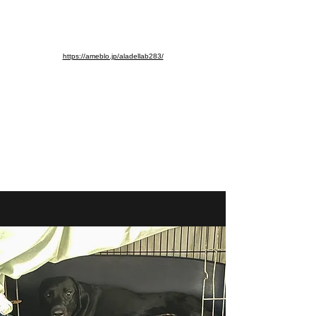
※ブログ移動しました。よろし
くお願いします。
https://ameblo.jp/aladellab283/
aladellab283@ab.auone-net.jp