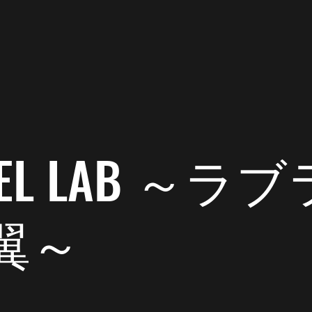
2020年2月18日
読了時間: 1分
だしてたんだよ。
録をだしてタイムリーダーになってたんだよ。
 DEL LAB ～
翼～