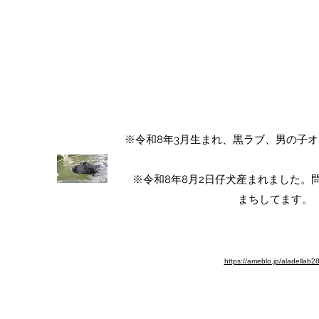
ALA DEL LABRADOR ～ラ
アラ・デル・ラブラド
チャンピオン犬血統 ラブラドールレト
​※令和8年3月生まれ、黒ラブ、男の子
​※令和8年8月2日仔犬産まれました
まちしてます。​
※ブログ移動しました。よろしく
https://ameblo.jp/aladellab2