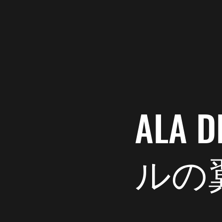
Ala del Labrador
新記録を
早食い選手権、新記
ALA
ルの