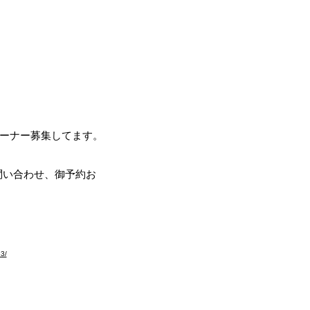
ブラドールの翼～
ール
リーバー専門ブリーダー
オーナー募集してます。
。問い合わせ、御予約お
お願いします。
83/