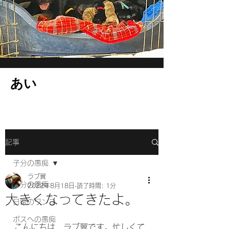
​あい
記事
子分の愚痴
ラブ翼
子分の愚痴
2022年8月18日
読了時間: 1分
大きくなってきたよ。
日常のワンコ
ボスへの愚痴
こんにちは、ラブ翼です。忙しくて