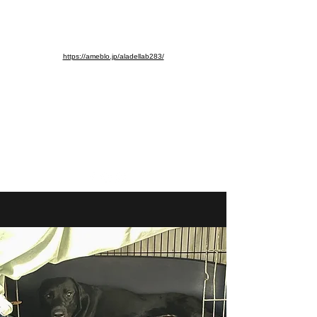
※ブログ移動しました。よろし
くお願いします。
https://ameblo.jp/aladellab283/
aladellab283@ab.auone-net.jp