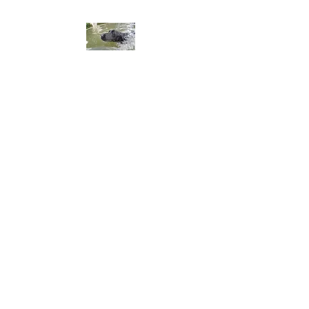
ALA DEL LABRADOR ～ラ
ブラドールの翼～
アラ・デル・ラブラドール
チャンピオン犬血統 ラブラドー
ルレトリーバー専門ブリーダー
​※令和8年3月生まれ、黒ラブ、
男の子オーナー募集してます。
​※令和8年8月2日仔犬産まれま
した。問い合わせ、御予約お
まちしてます。​