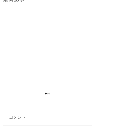
コメント
ボス再び入院
マイクロチップ