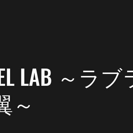
2020年6月1日
読了時間: 1分
りく君の家。
り、餌の配達がてら陸君の家でプチお遊び。
 DEL LAB ～
翼～