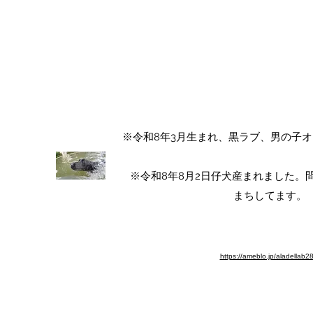
ALA DEL LABRADOR ～ラ
アラ・デル・ラブラド
チャンピオン犬血統 ラブラドールレト
​※令和8年3月生まれ、黒ラブ、男の子
​※令和8年8月2日仔犬産まれました
まちしてます。​
※ブログ移動しました。よろしく
https://ameblo.jp/aladellab2