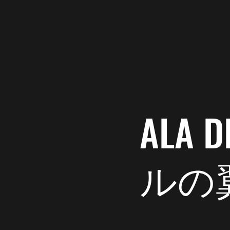
Ala del Labrador
卒業生、
非常事態宣言も終わ
ALA
ルの