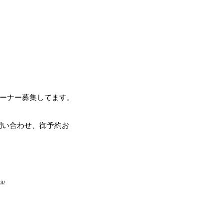
ブラドールの翼～
ール
リーバー専門ブリーダー
オーナー募集してます。
。問い合わせ、御予約お
お願いします。
83/