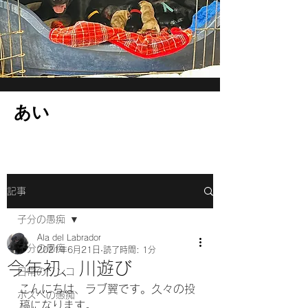
​あい
記事
子分の愚痴
Ala del Labrador
子分の愚痴
2021年6月21日
読了時間: 1分
今年初、川遊び
日常のワンコ
こんにちは、ラブ翼です。久々の投
ボスへの愚痴
稿になります。