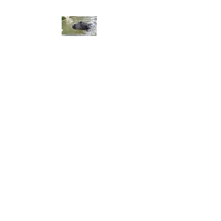
ALA DEL LABRADOR ～ラ
ブラドールの翼～
アラ・デル・ラブラドール
チャンピオン犬血統 ラブラドー
ルレトリーバー専門ブリーダー
​※令和8年3月生まれ、黒ラブ、
男の子オーナー募集してます。
​※令和8年8月2日仔犬産まれま
した。問い合わせ、御予約お
まちしてます。​