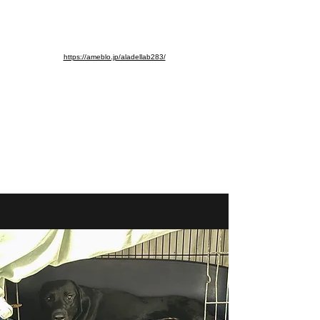
※ブログ移動しました。よろし
くお願いします。
https://ameblo.jp/aladellab283/
aladellab283@ab.auone-net.jp