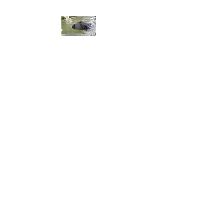
ALA DEL LABRADOR ～ラ
ブラドールの翼～
アラ・デル・ラブラドール
チャンピオン犬血統 ラブラドー
ルレトリーバー専門ブリーダー
​※令和8年3月生まれ、黒ラブ、
男の子オーナー募集してます。
​※令和8年8月2日仔犬産まれま
した。問い合わせ、御予約お
まちしてます。​