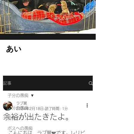
​あい
記事
子分の愚痴
ラブ翼
子分の愚痴
2024年2月18日
読了時間: 1分
余裕が出たきたよ。
日常のワンコ
ボスへの愚痴
こんにちは、ラブ翼🪽です。レリビ