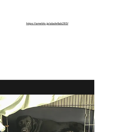
※ブログ移動しました。よろし
くお願いします。
https://ameblo.jp/aladellab283/
aladellab283@ab.auone-net.jp