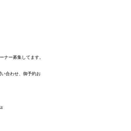
ブラドールの翼～
ール
リーバー専門ブリーダー
オーナー募集してます。
。問い合わせ、御予約お
お願いします。
83/