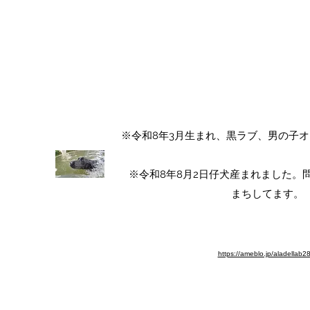
ALA DEL LABRADOR ～ラ
アラ・デル・ラブラド
チャンピオン犬血統 ラブラドールレト
​※令和8年3月生まれ、黒ラブ、男の子
​※令和8年8月2日仔犬産まれました
まちしてます。​
※ブログ移動しました。よろしく
https://ameblo.jp/aladellab2