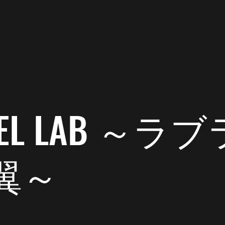
2020年1月13日
読了時間: 1分
い
 DEL LAB ～
翼～