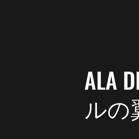
Ala del Labrador
ドックラ
夜のドックランは怖
ALA
ワンコ達は喜んでる
ルの