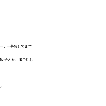
ブラドールの翼～
ール
リーバー専門ブリーダー
オーナー募集してます。
。問い合わせ、御予約お
お願いします。
83/