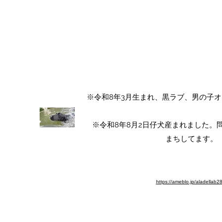
ALA DEL LABRADOR ～ラ
アラ・デル・ラブラド
チャンピオン犬血統 ラブラドールレト
​※令和8年3月生まれ、黒ラブ、男の子
​※令和8年8月2日仔犬産まれました
まちしてます。​
※ブログ移動しました。よろしく
https://ameblo.jp/aladellab2