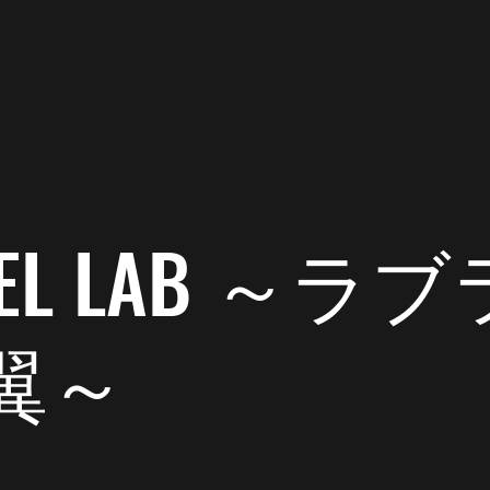
2020年2月25日
読了時間: 1分
ンは怖い。
い。何かと噂が絶えない現場。
 DEL LAB ～
が、こっちはヒヤヒヤ。真っ暗は怖いです。
翼～