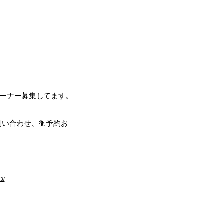
ブラドールの翼～
ール
リーバー専門ブリーダー
オーナー募集してます。
。問い合わせ、御予約お
お願いします。
83/