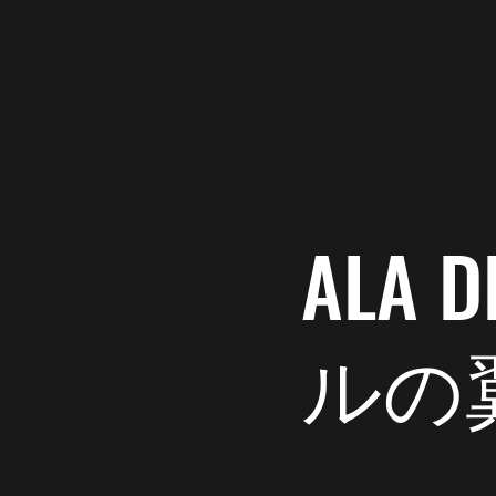
ラブ翼
1月31日
読
ステッカ
こんにちは😃
ラブ翼🪽です。
ALA
ブログ更新しました
なんとなんと、全然
ルの