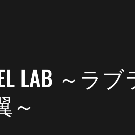
了時間: 1分
ー制作しました。
 DEL LAB ～
。
関係ないけど、ステッカー制作しました。
翼～