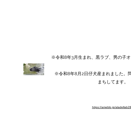
ALA DEL LABRADOR ～ラ
アラ・デル・ラブラド
チャンピオン犬血統 ラブラドールレト
​※令和8年3月生まれ、黒ラブ、男の子
​※令和8年8月2日仔犬産まれました
まちしてます。​
※ブログ移動しました。よろしく
https://ameblo.jp/aladellab2