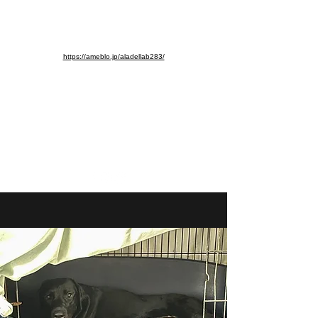
※ブログ移動しました。よろし
くお願いします。
https://ameblo.jp/aladellab283/
aladellab283@ab.auone-net.jp