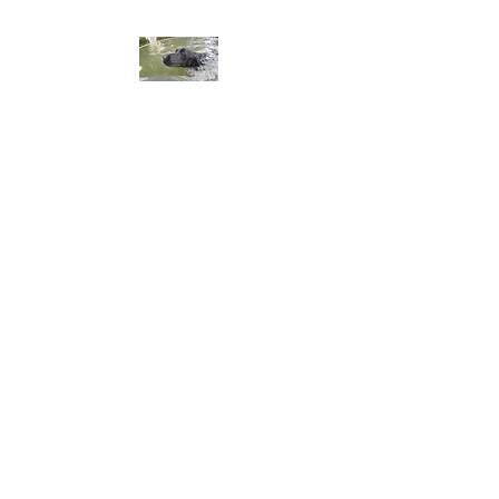
ALA DEL LABRADOR ～ラ
ブラドールの翼～
アラ・デル・ラブラドール
チャンピオン犬血統 ラブラドー
ルレトリーバー専門ブリーダー
​※令和8年3月生まれ、黒ラブ、
男の子オーナー募集してます。
​※令和8年8月2日仔犬産まれま
した。問い合わせ、御予約お
まちしてます。​