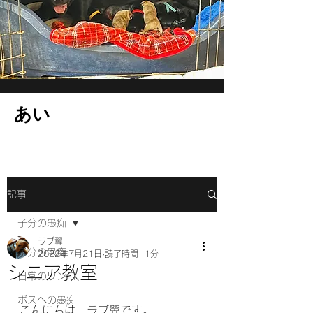
​あい
記事
子分の愚痴
ラブ翼
子分の愚痴
2022年7月21日
読了時間: 1分
シニア教室
日常のワンコ
ボスへの愚痴
こんにちは、ラブ翼です。