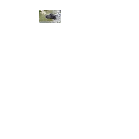
ALA DEL LABRADOR ～ラ
ブラドールの翼～
アラ・デル・ラブラドール
チャンピオン犬血統 ラブラドー
ルレトリーバー専門ブリーダー
​※令和8年3月生まれ、黒ラブ、
男の子オーナー募集してます。
​※令和8年8月2日仔犬産まれま
した。問い合わせ、御予約お
まちしてます。​