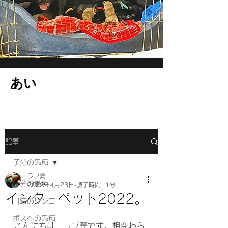
​あい
記事
子分の愚痴
ラブ翼
子分の愚痴
2022年4月23日
読了時間: 1分
インターペット2022。
日常のワンコ
ボスへの愚痴
こんにちは、ラブ翼です。相変わら