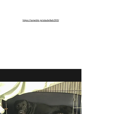
※ブログ移動しました。よろし
くお願いします。
https://ameblo.jp/aladellab283/
aladellab283@ab.auone-net.jp