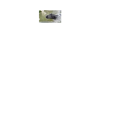
ALA DEL LABRADOR ～ラ
ブラドールの翼～
アラ・デル・ラブラドール
チャンピオン犬血統 ラブラドー
ルレトリーバー専門ブリーダー
​※令和8年3月生まれ、黒ラブ、
男の子オーナー募集してます。
​※令和8年8月2日仔犬産まれま
した。問い合わせ、御予約お
まちしてます。​