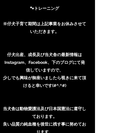
🐾トレーニング
※仔犬子育て期間は上記事業をお休みさせて
いただきます。
​仔犬出産、成長及び当犬舎の最新情報は
Instagram、Facebook、下のブログにて発
信していますので、
少しでも興味が御座いましたら覗きに来て頂
けると幸いです(#^.^#)
当犬舎は動物愛護法及び日本国憲法に遵守し
ております。
​良い品質の純血種を後世に残す事に努めてお
ります
。