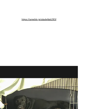
※ブログ移動しました。よろし
くお願いします。
https://ameblo.jp/aladellab283/
aladellab283@ab.auone-net.jp