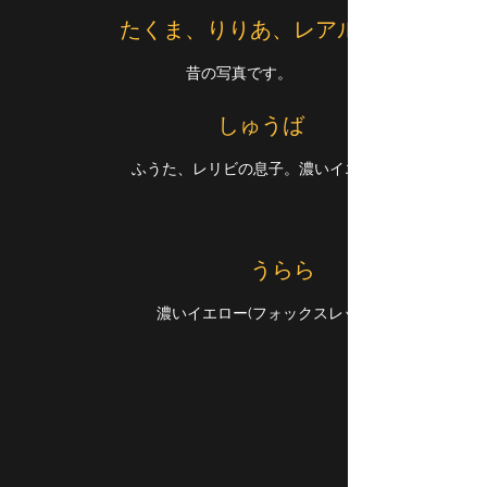
​たくま、りりあ、レアル
昔の写真です。
しゅうば
ふうた、レリビの息子。濃いイエロー
うらら
濃いイエロー(フォックスレッド)メス